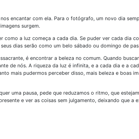
 nos encantar com ela. Para o fotógrafo, um novo dia semp
de imagens surgem.
er como a luz começa a cada dia. Se puder ver cada dia c
s seus dias serão como um belo sábado ou domingo de pas
assacrante, é encontrar a beleza no comum. Quando busca
te de nós. A riqueza da luz é infinita, e a cada dia e a ca
uanto mais pudermos perceber disso, mais beleza e boas i
equer uma pausa, pede que reduzamos o ritmo, que esteja
 presente e ver as coisas sem julgamento, deixando que a e