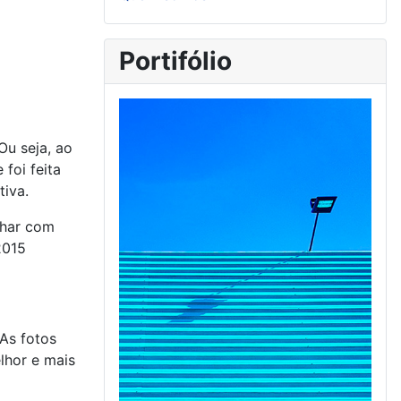
Portifólio
Ou seja, ao
foi feita
iva.
 As fotos
lhor e mais