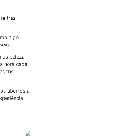
re traz
omo algo
seio.
mos beleza
da hora cada
magens
mos abertos à
xperiência